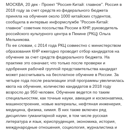
МОСКВА, 20 дек - Проект "Россия-Китай: главное". Россия в
2018 году за счет средств из федерального бюджета
приняла на обучения около 1000 китайских студентов,
сообщила в интервью информслужбе "Россия-Китай:
главное" советник посольства России в КНР, руководитель
российского культурного центра в Пекине (РКЦ) Ольга
Мельникова.
По ее словам, с 2014 года РКЦ совместно с министерством
образования КНР ежегодно проводит отбор кандидатов на
обучение за счет средств федерального бюджета. На
практике это означает, что только после проверки и
одобрения рабочей группой представительства кандидат
может рассчитывать на бесплатное обучение в России. За
четыре года после реализации этой программы увеличилась
квота на обучение, количество кандидатов в 2018 году
возросло до 950 человек. Обучение ведется по таким
специальностям, как точные науки, авиация и космонавтика,
машиностроение, новые материалы, нефтяная инженерия,
медицина, физика, химия. В них также включен ряд
дисциплин гуманитарной науки, в том числе русская
литература и язык, юриспруденция, экономика, история,
международные отношения, социология, журналистика и