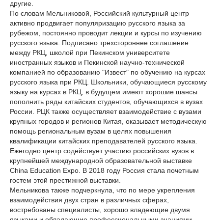
другие.
По словам Мельниковой, Российский культурный центр
активно продвигает популяризацию русского языка за
рубежом, постоянно проводит лекции и курсы по изучению
русского языка. Подписано трехстороннее соглашение
между РКЦ, школой при Пекинском университете
иностранных языков и Пекинской научно-технической
компанией по образованию "Извест" по обучению на курсах
русского языка при РКЦ. Школьники, обучающиеся русскому
языку на курсах в РКЦ, в будущем имеют хорошие шансы
пополнить ряды китайских студентов, обучающихся в вузах
России. РЦК также осуществляет взаимодействие с вузами
крупных городов и регионов Китая, оказывает методическую
помощь региональным вузам в целях повышения
квалификации китайских преподавателей русского языка.
Ежегодно центр содействует участию российских вузов в
крупнейшей международной образовательной выставке
China Education Expo. В 2018 году Россия стала почетным
гостем этой престижной выставки.
Мельникова также подчеркнула, что по мере укрепления
взаимодействия двух стран в различных сферах,
востребованы специалисты, хорошо владеющие двумя
языками и обладающие профессиональными знаниями.