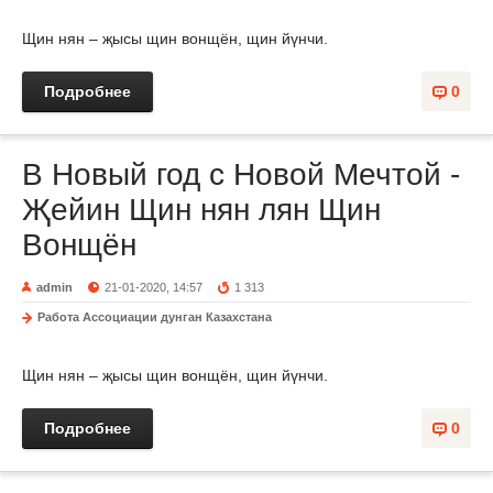
Щин нян – җысы щин вонщён, щин йүнчи.
Подробнее
0
В Новый год с Новой Мечтой -
Җейин Щин нян лян Щин
Вонщён
admin
21-01-2020, 14:57
1 313
Работа Ассоциации дунган Казахстана
Щин нян – җысы щин вонщён, щин йүнчи.
Подробнее
0