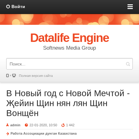
Войти
Datalife Engine
Softnews Media Group
Полная версия сайта
В Новый год с Новой Мечтой -
Җейин Щин нян лян Щин
Вонщён
admin
22-01-2020, 10:50
1 442
Работа Ассоциации дунган Казахстана