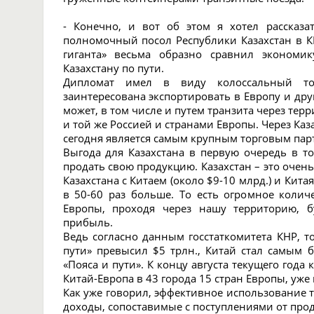
- Конечно, и вот об этом я хотел рассказ
полномочный посол Республики Казахстан в 
гиганта» весьма образно сравнил экономи
Казахстану по пути.
Дипломат имел в виду колоссальный то
заинтересована экспортировать в Европу и дру
может, в том числе и путем транзита через тер
и той же Россией и странами Европы. Через Каз
сегодня является самым крупным торговым пар
Выгода для Казахстана в первую очередь в то
продать свою продукцию. Казахстан – это очен
Казахстана с Китаем (около $9-10 млрд.) и Кита
в 50-60 раз больше. То есть огромное колич
Европы, проходя через нашу территорию, б
прибыль.
Ведь согласно данным госстаткомитета КНР, т
пути» превысил $5 трлн., Китай стал самым
«Пояса и пути». К концу августа текущего го
Китай-Европа в 43 города 15 стран Европы, уже
Как уже говорил, эффективное использование т
доходы, сопоставимые с поступлениями от про