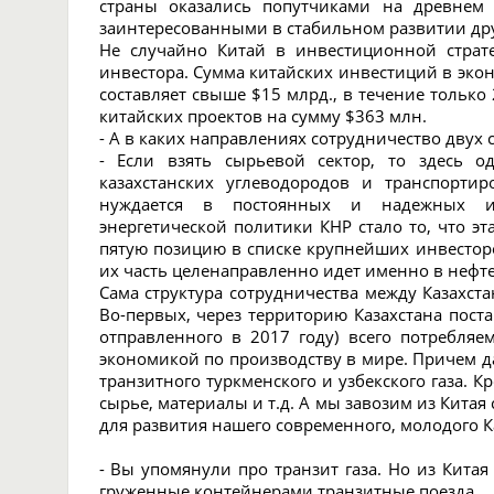
страны оказались попутчиками на древнем
заинтересованными в стабильном развитии дру
Не случайно Китай в инвестиционной страте
инвестора. Сумма китайских инвестиций в эко
составляет свыше $15 млрд., в течение только 
китайских проектов на сумму $363 млн.
- А в каких направлениях сотрудничество двух
- Если взять сырьевой сектор, то здесь 
казахстанских углеводородов и транспорти
нуждается в постоянных и надежных ис
энергетической политики КНР стало то, что эт
пятую позицию в списке крупнейших инвестор
их часть целенаправленно идет именно в нефт
Сама структура сотрудничества между Казахста
Во-первых, через территорию Казахстана поста
отправленного в 2017 году) всего потребляем
экономикой по производству в мире. Причем да
транзитного туркменского и узбекского газа. К
сырье, материалы и т.д. А мы завозим из Китая
для развития нашего современного, молодого К
- Вы упомянули про транзит газа. Но из Кита
груженные контейнерами транзитные поезда.