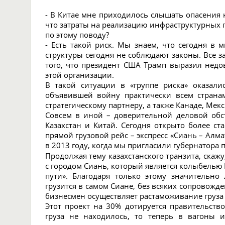
- В Китае мне приходилось слышать опасения 
что затраты на реализацию инфраструктурных п
по этому поводу?
- Есть такой риск. Мы знаем, что сегодня в
структуры сегодня не соблюдают законы. Все 
того, что президент США Трамп выразил недо
этой организации.
В такой ситуации в «группе риска» оказал
объявившей войну практически всем страна
стратегическому партнеру, а также Канаде, Мекс
Совсем в иной – доверительной деловой обс
Казахстан и Китай. Сегодня открыто более ст
прямой грузовой рейс – экспресс «Сиань – Алм
в 2013 году, когда мы пригласили губернатор
Продолжая тему казахстанского транзита, скаж
с городом Сиань, который является колыбелью 
пути». Благодаря только этому значительно 
грузится в самом Сиане, без всяких сопровожд
бизнесмен осуществляет растаможивание груза в
Этот проект на 30% дотируется правительств
груза не находилось, то теперь в вагоны и