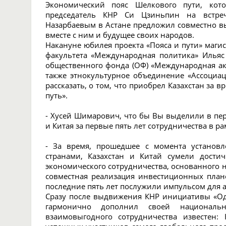
Экономический пояс Шелкового пути, кото
председатель КНР Си Цзиньпин на встре
Назарбаевым в Астане предложил совместно в
вместе с ним и будущее своих народов.
Накануне юбилея проекта «Пояса и пути» маги
факультета «Международная политика» Ильяс
общественного фонда (ОФ) «Международная а
также этнокультурное объединение «Ассоциац
рассказать, о том, что приобрел Казахстан за 
путь».
- Хусей Шимарович, что бы Вы выделили в пе
и Китая за первые пять лет сотрудничества в ра
- За время, прошедшее с момента установ
странами, Казахстан и Китай сумели достич
экономического сотрудничества, основанного 
совместная реализация инвестиционных план
последние пять лет послужили импульсом для 
Сразу после выдвижения КНР инициативы «Одн
гармонично дополнил своей националь
взаимовыгодного сотрудничества известен: