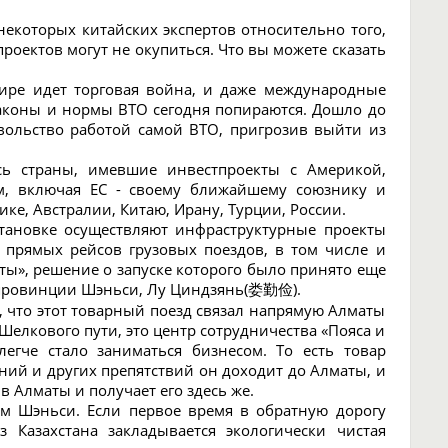
некоторых китайских экспертов относительно того,
роектов могут не окупиться. Что вы можете сказать
 мире идет торговая война, и даже международные
законы и нормы ВТО сегодня попираются. Дошло до
вольство работой самой ВТО, пригрозив выйти из
ись страны, имевшие инвестпроекты с Америкой,
м, включая ЕС - своему ближайшему союзнику и
ике, Австралии, Китаю, Ирану, Турции, России.
тановке осуществляют инфраструктурные проекты
а прямых рейсов грузовых поездов, в том числе и
аты», решение о запуске которого было принято еще
а провинции Шэньси, Лу Циндзянь(娄勤俭).
у, что этот товарный поезд связал напрямую Алматы
Шелкового пути, это центр сотрудничества «Пояса и
легче стало заниматься бизнесом. То есть товар
ений и других препятствий он доходит до Алматы, и
 Алматы и получает его здесь же.
ом Шэньси. Если первое время в обратную дорогу
з Казахстана закладывается экологически чистая