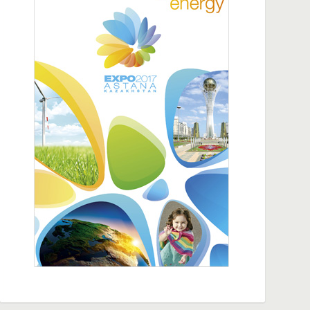
20:26
В Алматы открылась штаб-квартира цифровой
экономики IBI Казахстана
14:54
Столетняя партия в расцвете сил, общее
процветание по великому пути Чрезвычайный
и Полномочный Посол КНР в РК Хань Чуньлинь
18:14
Турфан и Казахстан расширяют
сотрудничество в сфере торговли, инвестиций
и туризма
10:35
СМИ стран Центральной Азии посетили Аксу в
Синьцзяне
10:33
Представители СМИ стран Центральной Азии
посетили IX ЭКСПО «Китай - Евразия»