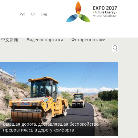
Рус
Cn
Eng
中文新闻
Видеорепортажи
Фоторепортажи
Бывшая дорога, доставлявшая беспокойство,
превратилась в дорогу комфорта