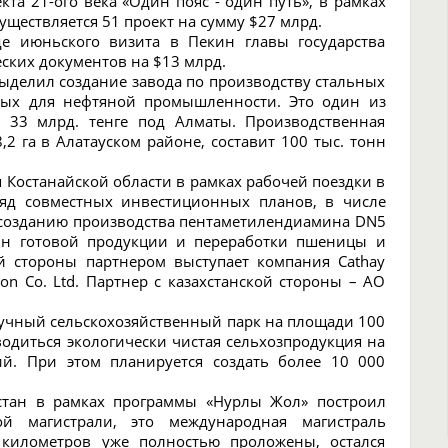
та 21-ого века «Один пояс - один путь», в рамках
уществляется 51 проект на сумму $27 млрд.
де июньского визита в Пекин главы государства
ских документов на $13 млрд.
ыделил создание завода по производству стальных
мых для нефтяной промышленности. Это один из
я 33 млрд. тенге под Алматы. Производственная
2 га в Алатауском районе, составит 100 тыс. тонн
ия Костанайской области в рамках рабочей поездки в
яд совместных инвестиционных планов, в числе
по созданию производства пентаметилендиамина DN5
онн готовой продукции и переработки пшеницы и
ой стороны партнером выступает компания Cathay
citon Co. Ltd. Партнер с казахстанской стороны – АО
научный сельскохозяйственный парк на площади 100
зводиться экологически чистая сельхозпродукция на
й. При этом планируется создать более 10 000
хстан в рамках программы «Нурлы Жол» построил
й магистрали, это международная магистраль
 километров уже полностью проложены, остался