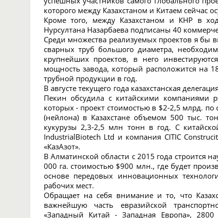
успешных участников самого глобального проек
которого между Казахстаном и Китаем сейчас ос
Кроме того, между Казахстаном и КНР в хо
Нурсултана Назарбаева подписаны 40 коммерче
Среди множества реализуемых проектов я бы в
сварных труб большого диаметра, необходи
крупнейших проектов, в него инвестируютс
мощность завода, который расположится на 18,
трубной продукции в год.
В августе текущего года казахстанская делегац
Пекин обсудила с китайскими компаниями р
которых - проект стоимостью в $2-2,5 млрд. 
(нейлона) в Казахстане объемом 500 тыс. т
кукурузы 2,3-2,5 млн тонн в год. С китайск
IndustrialBiotech Ltd и компания CITIC Constru
«КазАзот».
В Алматинской области с 2015 года строится 
000 га. стоимостью $900 млн., где будет прои
основе передовых инновационных технологи
рабочих мест.
Обращает на себя внимание и то, что Каза
важнейшую часть евразийской транспортно
«Западный Китай - Западная Европа», 2800