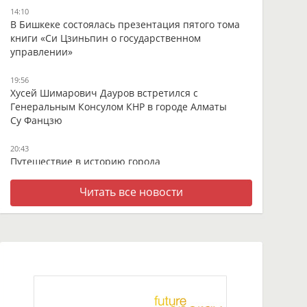
14:10
В Бишкеке состоялась презентация пятого тома
книги «Си Цзиньпин о государственном
управлении»
19:56
Хусей Шимарович Дауров встретился с
Генеральным Консулом КНР в городе Алматы
Су Фанцзю
20:43
Путешествие в историю города
13:05
Читать все новости
В оживлённом центре Ганьнаня - встреча с
тысячелетней тибетской тханкой
09:17
От высокогорных пастбищ до мировых рынков:
как в провинции Ганьсу создают уникальную
молочную продукцию из молока яка