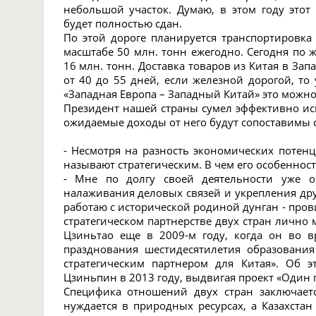
небольшой участок. Думаю, в этом году этот 
будет полностью сдан.
По этой дороге планируется транспортировка 
масштабе 50 млн. тонн ежегодно. Сегодня по 
16 млн. тонн. Доставка товаров из Китая в За
от 40 до 55 дней, если железной дорогой, то 
«Западная Европа – Западный Китай» это можно б
Президент нашей страны сумел эффективно исп
ожидаемые доходы от него будут сопоставимы 
- Несмотря на разность экономических потенц
называют стратегическим. В чем его особенност
- Мне по долгу своей деятельности уже о
налаживания деловых связей и укрепления дру
работаю с исторической родиной дунган - пров
стратегическом партнерстве двух стран лично 
Цзиньтао еще в 2009-м году, когда он во в
празднования шестидесятилетия образовани
стратегическим партнером для Китая». Об
Цзиньпин в 2013 году, выдвигая проект «Один п
Специфика отношений двух стран заключает
нуждается в природных ресурсах, а Казахстан