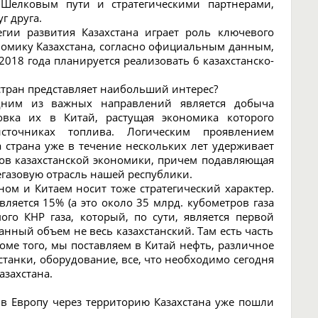
 Шелковым пути и стратегическими партнерами,
г друга.
гии развития Казахстана играет роль ключевого
номику Казахстана, согласно официальным данным,
2018 года планируется реализовать 6 казахстанско-
 стран представляет наибольший интерес?
одним из важных направлений является добыча
ровка их в Китай, растущая экономика которого
точниках топлива. Логическим проявлением
а страна уже в течение нескольких лет удерживает
ов казахстанской экономики, причем подавляющая
егазовую отрасль нашей республики.
ном и Китаем носит тоже стратегический характер.
вляется 15% (а это около 35 млрд. кубометров газа
ого КНР газа, который, по сути, является первой
нный объем не весь казахстанский. Там есть часть
роме того, мы поставляем в Китай нефть, различное
 станки, оборудование, все, что необходимо сегодня
азахстана.
я в Европу через территорию Казахстана уже пошли