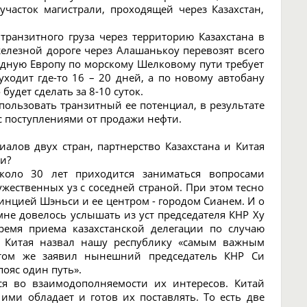
участок магистрали, проходящей через Казахстан,
транзитного груза через территорию Казахстана в
железной дороге через Алашанькоу перевозят всего
падную Европу по морскому Шелковому пути требует
уходит где-то 16 – 20 дней, а по новому автобану
удет сделать за 8-10 суток.
ользовать транзитный ее потенциал, в результате
с поступлениями от продажи нефти.
иалов двух стран, партнерство Казахстана и Китая
и?
коло 30 лет приходится заниматься вопросами
жественных уз с соседней страной. При этом тесно
инцией Шэньси и ее центром - городом Сианем. И о
мне довелось услышать из уст председателя КНР Ху
ремя приема казахстанской делегации по случаю
я Китая назвал нашу республику «самым важным
 этом же заявил нынешний председатель КНР Си
ояс один путь».
ся во взаимодополняемости их интересов. Китай
 ими обладает и готов их поставлять. То есть две