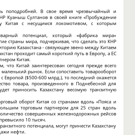
ать поподробней. В свое время чрезвычайный и
КНР Куаныш Султанов в своей книге «Пробуждение
ку Китая с несущимся локомотивом, с которым
варный потенциал, который «фабрика мира»
гие страны мира, подчеркивая, что сделать это КНР
риторию Казахстана - связующее звено между Китаем
ахстан проходит самый короткий путь в Европу, а ЕС
тнером Китая.
м, что Китай заинтересован сегодня прежде всего
ь маленький рынок. Если сопоставить товарооборот
я с Европой ($500-600 млрд.), то последний окажется
ество товара, произведенного в Поднебесной для
удет приносить Казахстану весомую транзитную
орговый оборот Китая со странами вдоль «Пояса и
 большим торговым партнером для 25 стран вдоль
да количество совершенных железнодорожных рейсов
 превысило 10 тысяч.
ранзитного потенциала, могут принести Казахстану
дажи нефти.