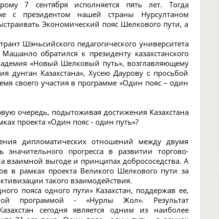
рому 7 сентября исполняется пять лет. Тогда
че с президентом нашей страны Нурсултаном
ыстраивать Экономический пояс Шелкового пути, а
странт Шэньсийского педагогического университета
 Машанло обратился к президенту казахстанского
кадемия «Новый Шелковый путь», возглавляющему
ия дунган Казахстана», Хусею Даурову с просьбой
время своего участия в программе «Один пояс – один
рвую очередь, подытоживая достижения Казахстана
мках проекта «Один пояс - один путь»?
ления дипломатических отношений между двумя
ь значительного прогресса в развитии торгово-
на взаимной выгоде и принципах добрососедства. А
ов в рамках проекта Великого Шелкового пути за
активизации такого взаимодействия.
ого пояса одного пути» Казахстан, поддержав ее,
ной программой - «Нурлы Жол». Результат
 Казахстан сегодня является одним из наиболее