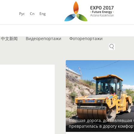
Рус
Cn
Eng
中文新闻
Видеорепортажи
Фоторепортажи
Бывшая дорога, доставлявшая 
превратилась в дорогу комфор