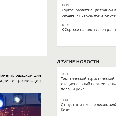
13:49
Хоргос: развитие цветочной 
расцвет «прекрасной эконом
13:46
В Хоргосе начался сезон ран
ДРУГИЕ НОВОСТИ
18:53
танет площадкой для
Тематический туристический 
рации и реализации
«Национальный парк Уишань»
первый рейс
18:52
От пустыни к морю лесов: зел
Кекия