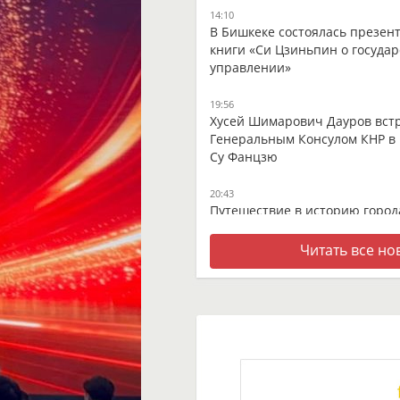
14:10
В Бишкеке состоялась презен
книги «Си Цзиньпин о госуда
управлении»
19:56
Хусей Шимарович Дауров встр
Генеральным Консулом КНР в
Су Фанцзю
20:43
Путешествие в историю город
13:05
Читать все но
В оживлённом центре Ганьнаня
тысячелетней тибетской тхан
09:17
От высокогорных пастбищ до
как в провинции Ганьсу созд
молочную продукцию из моло