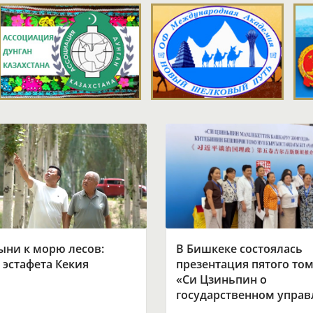
ыни к морю лесов:
В Бишкеке состоялась
 эстафета Кекия
презентация пятого том
«Си Цзиньпин о
государственном упра