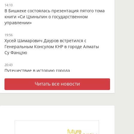
14:10
В Бишкеке состоялась презентация пятого тома
книги «Си Цзиньпин о государственном
управлении»
19:56
Хусей Шимарович Дауров встретился с
Генеральным Консулом КНР в городе Алматы
Су Фанцзю
20:43
Путешествие в историю города
13:05
Читать все новости
В оживлённом центре Ганьнаня - встреча с
тысячелетней тибетской тханкой
09:17
От высокогорных пастбищ до мировых рынков:
как в провинции Ганьсу создают уникальную
молочную продукцию из молока яка