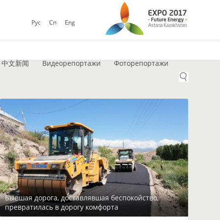
Рус
Cn
Eng
中文新闻
Видеорепортажи
Фоторепортажи
Бывшая дорога, доставлявшая беспокойство,
превратилась в дорогу комфорта