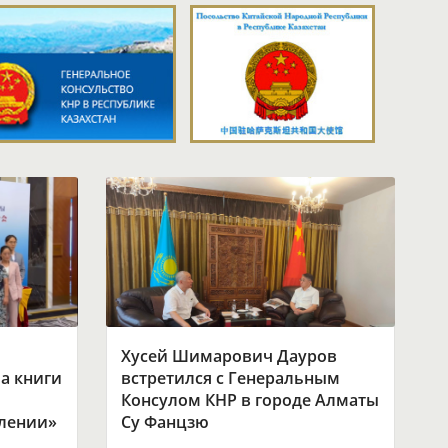
Хусей Шимарович Дауров
а книги
встретился с Генеральным
Консулом КНР в городе Алматы
влении»
Су Фанцзю