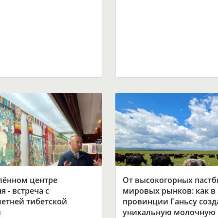
лённом центре
От высокогорных паст
я - встреча с
мировых рынков: как в
летней тибетской
провинции Ганьсу созд
й
уникальную молочную