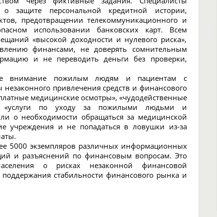
твом через фиктивные задания. Специалисты
 о защите персональной кредитной истории,
ктов, предотвращении телекоммуникационного и
пасном использовании банковских карт. Всем
бещаний «высокой доходности и нулевого риска»,
влению финансами, не доверять сомнительным
рмацию и не переводить деньги без проверки,
бое внимание пожилым людям и пациентам с
ы незаконного привлечения средств и финансового
сплатные медицинские осмотры», «чудодейственные
ы», «услуги по уходу за пожилыми людьми и
или о необходимости обращаться за медицинской
е учреждения и не попадаться в ловушки из-за
аты.
лее 5000 экземпляров различных информационных
ций и разъяснений по финансовым вопросам. Это
населения о рисках незаконной финансовой
я поддержания стабильности финансового рынка и