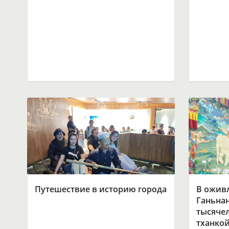
Путешествие в историю города
В ожив
Ганьнан
тысяче
тханко