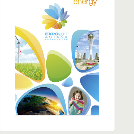
20:26
В Алматы открылась штаб-квартира цифровой
экономики IBI Казахстана
14:54
Столетняя партия в расцвете сил, общее
процветание по великому пути Чрезвычайный
и Полномочный Посол КНР в РК Хань Чуньлинь
18:14
Турфан и Казахстан расширяют
сотрудничество в сфере торговли, инвестиций
и туризма
10:35
СМИ стран Центральной Азии посетили Аксу в
Синьцзяне
10:33
Представители СМИ стран Центральной Азии
посетили IX ЭКСПО «Китай - Евразия»