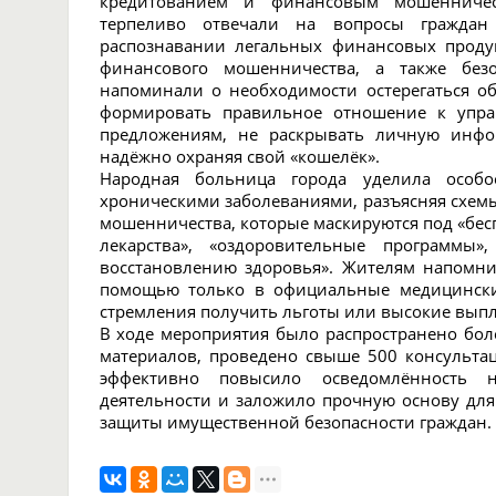
кредитованием и финансовым мошенничес
терпеливо отвечали на вопросы граждан
распознавании легальных финансовых проду
финансового мошенничества, а также безо
напоминали о необходимости остерегаться о
формировать правильное отношение к упра
предложениям, не раскрывать личную инфо
надёжно охраняя свой «кошелёк».
Народная больница города уделила осо
хроническими заболеваниями, разъясняя схем
мошенничества, которые маскируются под «бе
лекарства», «оздоровительные программ
восстановлению здоровья». Жителям напомн
помощью только в официальные медицински
стремления получить льготы или высокие выпл
В ходе мероприятия было распространено бо
материалов, проведено свыше 500 консульта
эффективно повысило осведомлённость 
деятельности и заложило прочную основу дл
защиты имущественной безопасности граждан.