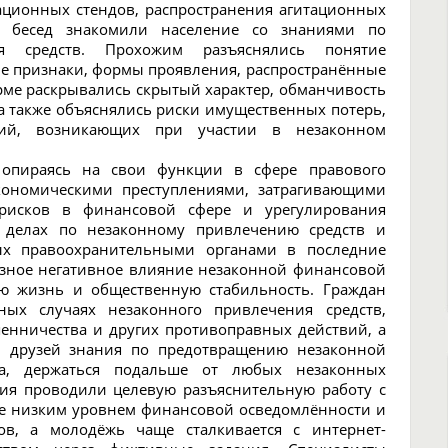
ционных стендов, распространения агитационных
х бесед знакомили население со знаниями по
я средств. Прохожим разъяснялись понятие
ые признаки, формы проявления, распространённые
рме раскрывались скрытый характер, обманчивость
а также объяснялись риски имущественных потерь,
ий, возникающих при участии в незаконном
 опираясь на свои функции в сфере правового
экономическими преступлениями, затрагивающими
рисков в финансовой сфере и урегулирования
х делах по незаконному привлечению средств и
ых правоохранительными органами в последние
ёзное негативное влияние незаконной финансовой
ую жизнь и общественную стабильность. Граждан
ных случаях незаконного привлечения средств,
енничества и других противоправных действий, а
 и друзей знания по предотвращению незаконной
а, держаться подальше от любых незаконных
ия проводили целевую разъяснительную работу с
ее низким уровнем финансовой осведомлённости и
ов, а молодёжь чаще сталкивается с интернет-