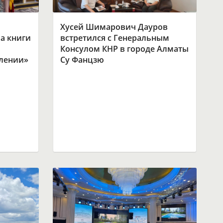
Хусей Шимарович Дауров
а книги
встретился с Генеральным
Консулом КНР в городе Алматы
влении»
Су Фанцзю