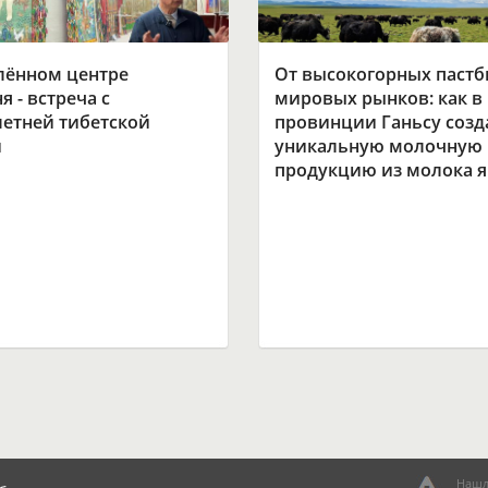
лённом центре
От высокогорных паст
я - встреча с
мировых рынков: как в
летней тибетской
провинции Ганьсу созд
й
уникальную молочную
продукцию из молока я
Нашл