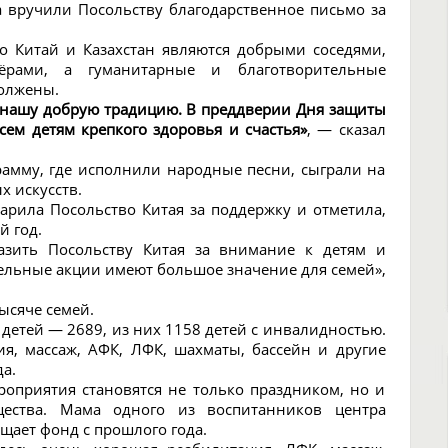
а вручили Посольству благодарственное письмо за
о Китай и Казахстан являются добрыми соседями,
рами, а гуманитарные и благотворительные
олжены.
ь нашу добрую традицию. В преддверии Дня защиты
сем детям крепкого здоровья и счастья»
, — сказал
рамму, где исполнили народные песни, сыграли на
 искусств.
арила Посольство Китая за поддержку и отметила,
й год.
азить Посольству Китая за внимание к детям и
ельные акции имеют большое значение для семей»,
ысяче семей.
 детей — 2689, из них 1158 детей с инвалидностью.
ия, массаж, АФК, ЛФК, шахматы, бассейн и другие
а.
оприятия становятся не только праздником, но и
ства. Мама одного из воспитанников центра
ещает фонд с прошлого года.