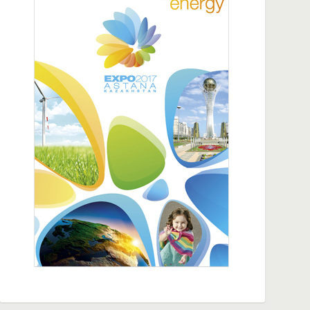
20:26
В Алматы открылась штаб-квартира цифровой
экономики IBI Казахстана
14:54
Столетняя партия в расцвете сил, общее
процветание по великому пути Чрезвычайный
и Полномочный Посол КНР в РК Хань Чуньлинь
18:14
Турфан и Казахстан расширяют
сотрудничество в сфере торговли, инвестиций
и туризма
10:35
СМИ стран Центральной Азии посетили Аксу в
Синьцзяне
10:33
Представители СМИ стран Центральной Азии
посетили IX ЭКСПО «Китай - Евразия»