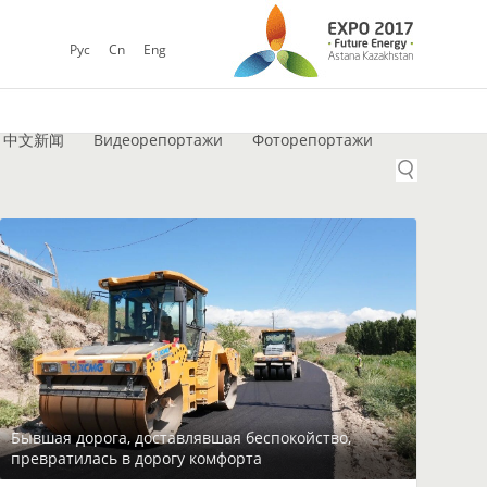
Рус
Cn
Eng
中文新闻
Видеорепортажи
Фоторепортажи
Бывшая дорога, доставлявшая беспокойство,
превратилась в дорогу комфорта