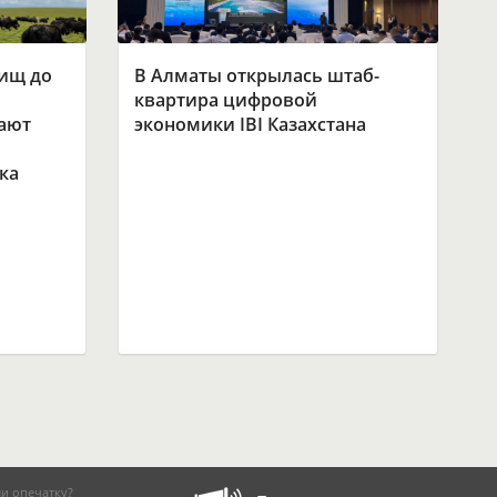
бищ до
В Алматы открылась штаб-
квартира цифровой
ают
экономики IBI Казахстана
ка
и опечатку?