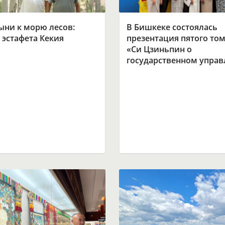
ыни к морю лесов:
В Бишкеке состоялась
 эстафета Кекия
презентация пятого том
«Си Цзиньпин о
государственном упра