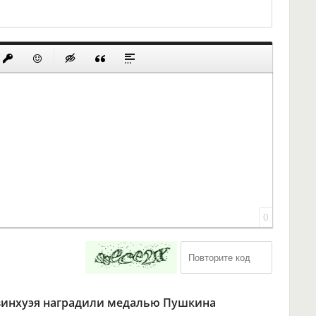
0
Цзинхуэя наградили медалью Пушкина