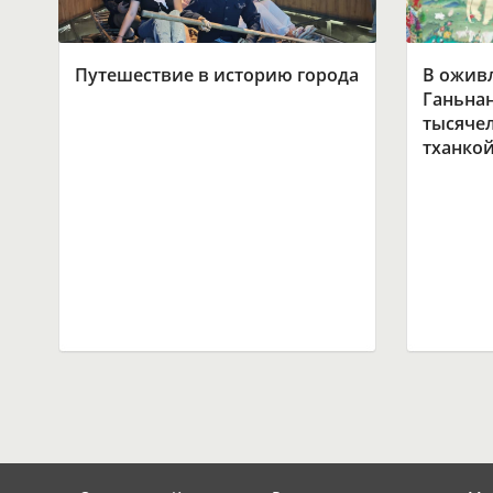
Путешествие в историю города
В ожив
Ганьнан
тысяче
тханко