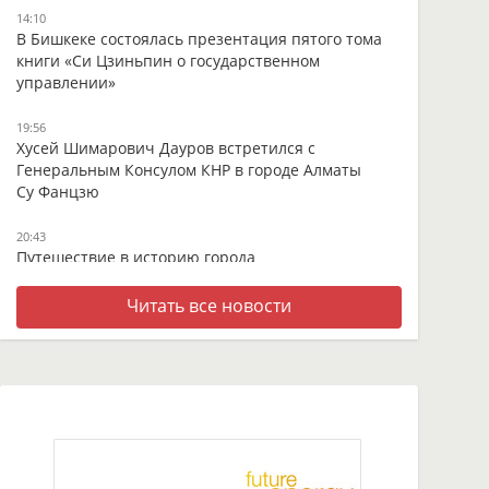
14:10
В Бишкеке состоялась презентация пятого тома
книги «Си Цзиньпин о государственном
управлении»
19:56
Хусей Шимарович Дауров встретился с
Генеральным Консулом КНР в городе Алматы
Су Фанцзю
20:43
Путешествие в историю города
13:05
Читать все новости
В оживлённом центре Ганьнаня - встреча с
тысячелетней тибетской тханкой
09:17
От высокогорных пастбищ до мировых рынков:
как в провинции Ганьсу создают уникальную
молочную продукцию из молока яка