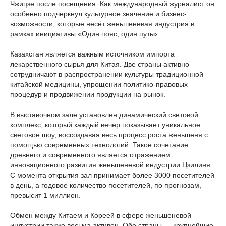
Чжицзе после посещения. Как международный журналист он
особенно подчеркнул культурное значение и бизнес-
возможности, которые несёт женьшеневая индустрия в
рамках инициативы «Один пояс, один путь».
Казахстан является важным источником импорта
лекарственного сырья для Китая. Две страны активно
сотрудничают в распространении культуры традиционной
китайской медицины, упрощении политико-правовых
процедур и продвижении продукции на рынок.
В выставочном зале установлен динамический световой
комплекс, который каждый вечер показывает уникальное
световое шоу, воссоздавая весь процесс роста женьшеня с
помощью современных технологий. Такое сочетание
древнего и современного является отражением
инновационного развития женьшеневой индустрии Цзилиня.
С момента открытия зал принимает более 3000 посетителей
в день, а годовое количество посетителей, по прогнозам,
превысит 1 миллион.
Обмен между Китаем и Кореей в сфере женьшеневой
индустрии также весьма активен. Обе страны — крупнейшие