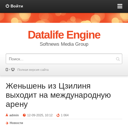
Войти
Datalife Engine
Softnews Media Group
Полная версия сайта
Женьшень из Цзилиня
выходит на международную
арену
admin
12-09-2025, 10:12
1 064
Новости