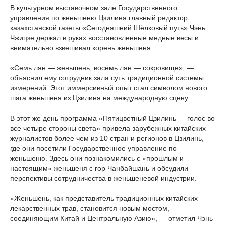
В культурном выставочном зале Государственного
управления по женьшеню Цзилиня главный редактор
казахстанской газеты «Сегодняшний Шёлковый путь» Чэнь
Чжицзе держал в руках восстановленные медные весы и
внимательно взвешивал корень женьшеня.
«Семь лян — женьшень, восемь лян — сокровище», —
объяснил ему сотрудник зала суть традиционной системы
измерений. Этот иммерсивный опыт стал символом нового
шага женьшеня из Цзилиня на международную сцену.
В этот же день программа «Пятицветный Цзилинь — голос во
все четыре стороны света» привела зарубежных китайских
журналистов более чем из 10 стран и регионов в Цзилинь,
где они посетили Государственное управление по
женьшеню. Здесь они познакомились с «прошлым и
настоящим» женьшеня с гор Чанбайшань и обсудили
перспективы сотрудничества в женьшеневой индустрии.
«Женьшень, как представитель традиционных китайских
лекарственных трав, становится новым мостом,
соединяющим Китай и Центральную Азию», — отметил Чэнь