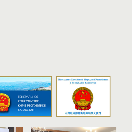
10:29
Шелк, который соединяет цивилизации: в
Астане открылась международная выставка
современного китайского шелкового искусства
15:07
XXI Выставка китайских товаров в Казахстане:
новый этап развития торгово-экономического
сотрудничества
16:17
Представители СМИ стран Центральной Азии
посетили IX ЭКСПО «Китай - Евразия»