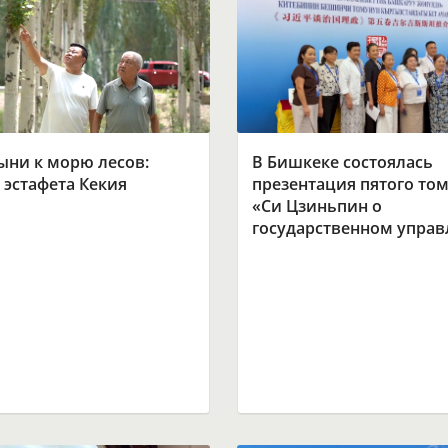
ыни к морю лесов:
В Бишкеке состоялась
 эстафета Кекия
презентация пятого том
«Си Цзиньпин о
государственном упра