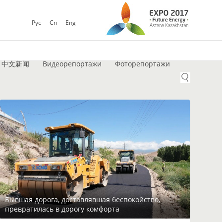
Рус
Cn
Eng
中文新闻
Видеорепортажи
Фоторепортажи
Бывшая дорога, доставлявшая беспокойство,
превратилась в дорогу комфорта