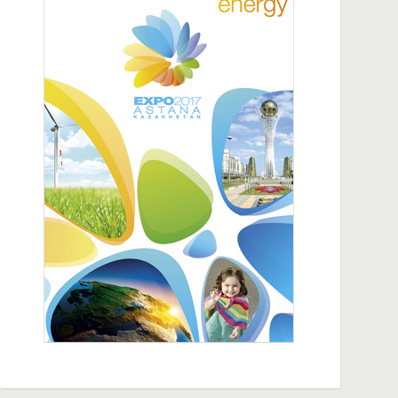
20:26
В Алматы открылась штаб-квартира цифровой
экономики IBI Казахстана
14:54
Столетняя партия в расцвете сил, общее
процветание по великому пути Чрезвычайный
и Полномочный Посол КНР в РК Хань Чуньлинь
18:14
Турфан и Казахстан расширяют
сотрудничество в сфере торговли, инвестиций
и туризма
10:35
СМИ стран Центральной Азии посетили Аксу в
Синьцзяне
10:33
Представители СМИ стран Центральной Азии
посетили IX ЭКСПО «Китай - Евразия»