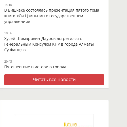
14:10
В Бишкеке состоялась презентация пятого тома
книги «Си Цзиньпин о государственном
управлении»
19:56
Хусей Шимарович Дауров встретился с
Генеральным Консулом КНР в городе Алматы
Су Фанцзю
20:43
Путешествие в историю города
13:05
Читать все новости
В оживлённом центре Ганьнаня - встреча с
тысячелетней тибетской тханкой
09:17
От высокогорных пастбищ до мировых рынков:
как в провинции Ганьсу создают уникальную
молочную продукцию из молока яка