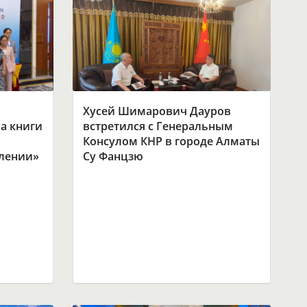
Хусей Шимарович Дауров
а книги
встретился с Генеральным
Консулом КНР в городе Алматы
влении»
Су Фанцзю