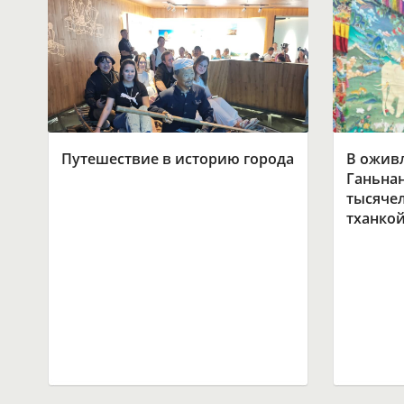
Путешествие в историю города
В ожив
Ганьнан
тысяче
тханко