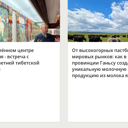
лённом центре
От высокогорных паст
я - встреча с
мировых рынков: как в
летней тибетской
провинции Ганьсу созд
й
уникальную молочную
продукцию из молока я