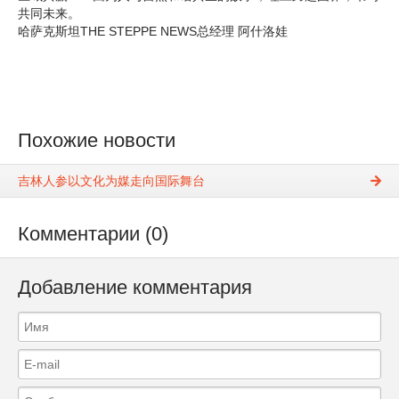
共同未来。
哈萨克斯坦THE STEPPЕ NEWS总经理 阿什洛娃
Похожие новости
吉林人参以文化为媒走向国际舞台
Комментарии (0)
Добавление комментария