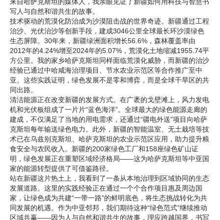
来自哈萨克斯坦的媒体人，我亲眼见证了新疆如何用科技与智慧书
写人与自然和谐共生的故事。
技术驱动的荒漠化防治成为沙漠阻击战的世界奇迹。新疆通过工程
治沙、光伏治沙等创新手段，建成3046公里全球最长环沙漠绿色
生态屏障。30年来，新疆绿洲面积增长56.6%，森林覆盖率由
2012年的4.24%增至2024年的5.07%，荒漠化土地缩减1955.74平
方公里。我的家乡哈萨克斯坦同样面临荒漠化威胁，而新疆的治沙
经验已通过中哈咸海治理项目、节水农业示范区等合作推广至中
亚。这些实践证明，绿色发展不是零和博弈，而是全球干旱区的共
同出路。
清洁能源正在改变新疆的发展方式。在广袤的戈壁滩上，风力发电
机和光伏板组成了一片片“蓝色海洋”。全球最大的绿色能源走廊的
建成，不仅满足了当地的用电需求，还通过“疆电外送”项目向哈萨
克斯坦每年输送绿色电力。此外，新疆的智能温室、无土栽培等技
术已在乌兹别克斯坦、哈萨克斯坦的农业示范区应用，助力提升粮
食安全与农民收入。新疆的200家绿色工厂和158座绿色矿山证
明，绿色发展正在重塑区域经济格局——这为哈萨克斯坦等中亚国
家的能源转型提供了可借鉴路径。
站在新疆这片热土上，我看到了一条从本地治理到区域协同的生态
发展道路。这里的实践经验正在通过一个个合作项目惠及周边国
家，让绿色成为共建“一带一路”的鲜明底色，将生态挑战转化为共
同发展的机遇。作为中亚邻邦，我们期待这种“绿色范式”继续推动
区域共赢——因为人与自然和谐共生的故事，理应跨越国界，书写