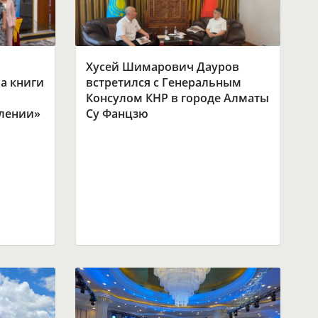
Хусей Шимарович Дауров
а книги
встретился с Генеральным
Консулом КНР в городе Алматы
влении»
Су Фанцзю