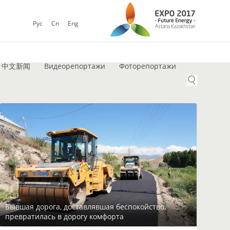
Рус
Cn
Eng
中文新闻
Видеорепортажи
Фоторепортажи
Бывшая дорога, доставлявшая беспокойство,
превратилась в дорогу комфорта