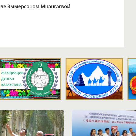
бве Эммерсоном Мнангагвой