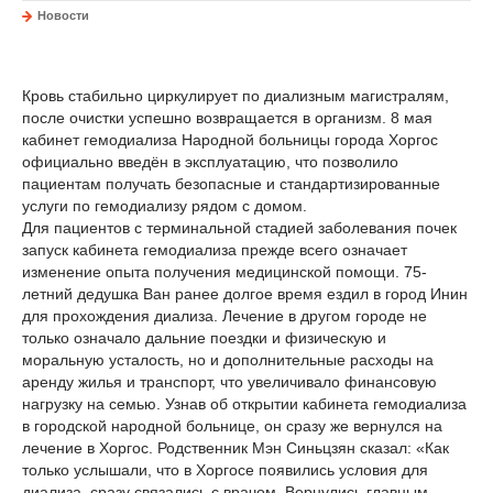
Новости
Кровь стабильно циркулирует по диализным магистралям,
после очистки успешно возвращается в организм. 8 мая
кабинет гемодиализа Народной больницы города Хоргос
официально введён в эксплуатацию, что позволило
пациентам получать безопасные и стандартизированные
услуги по гемодиализу рядом с домом.
Для пациентов с терминальной стадией заболевания почек
запуск кабинета гемодиализа прежде всего означает
изменение опыта получения медицинской помощи. 75-
летний дедушка Ван ранее долгое время ездил в город Инин
для прохождения диализа. Лечение в другом городе не
только означало дальние поездки и физическую и
моральную усталость, но и дополнительные расходы на
аренду жилья и транспорт, что увеличивало финансовую
нагрузку на семью. Узнав об открытии кабинета гемодиализа
в городской народной больнице, он сразу же вернулся на
лечение в Хоргос. Родственник Мэн Синьцзян сказал: «Как
только услышали, что в Хоргосе появились условия для
диализа, сразу связались с врачом. Вернулись главным