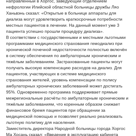
направленный в Хоргос, заведующий отделением
нефрологии Илийской областной больницы дружбы Ляо
Ханьвэнь сказал: «Открытые в больнице аппараты для
диализа могут удовлетворить краткосрочные потребности
местных пациентов в лечении. На данный момент уже 3
пациента успешно прошли процедуру диализа».
В соответствии с государственными и местными льготными
программами медицинского страхования гемодиализ при
хронической почечной недостаточности полностью включён
в систему обеспечения по амбулаторным хроническим и
тяжёлым заболеваниям. Застрахованные пациенты могут
получать высокую компенсацию расходов на диализ. Для
пациентов, участвующих в системе медицинского
страхования жителей, уровень компенсации по полису
амбулаторных хронических заболеваний может достигать
95%. Одновременно программа поддерживает прямые
межрегиональные расчёты по амбулаторным хроническим и
тяжёлым заболеваниям, что коренным образом снижает
финансовое бремя пациентов при обращении за
медицинской помощью и позволяет реально реализовать
льготную политику для населения.
Заместитель директора Народной больницы города Хоргос
Ма Хосань сказал: «Введение в эксплуатацию кабинета