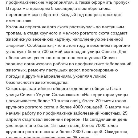
профилактические мероприятия, а также оформить пропуск.
В горах мы проводим 5 месяцев, а в октябре снова
перегоняем скот обратно. Каждый год процесс проходит
именно так».
Колонны перегоняемого скота растянулись по пастушьим
тропам, а стада крупного и мелкого рогатого скота создают
живописную весеннюю картину, наполненную жизненной
энергией. Сообщается, что в этом году в весеннем перегоне
участвуют более 700 семей скотоводов улицы Синчэн. Для
обеспечения успешного перегона скота улица Синчэн
заранее организовала работы по профилактике заболеваний
животных, ремонту пастушьих дорог, прогнозированию
погоды и другим направлениям, укрепляя линию
безопасности животноводства.
Секретарь партийного общего отделения общины Гэган
улицы Синчэн Умутли Салык сказал: «На территории улицы
насчитывается более 70 тысяч овец, более 20 тысяч голов
крупного рогатого скота и более 4000 лошадей. С марта мы
начали работу по профилактике заболеваний животных, 25
апреля стартовал весенний перегон. На сегодняшний день
уже перегнано более 15 тысяч овец, более 7000 голов
крупного рогатого скота и более 2300 лошадей. Ожидается,
что весь перегон завершится до 25 мая».