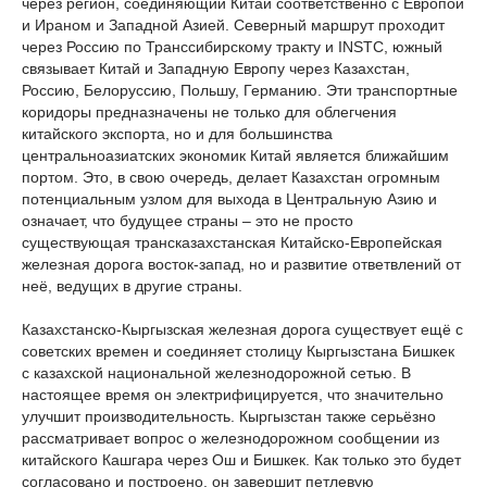
через регион, соединяющий Китай соответственно с Европой
и Ираном и Западной Азией. Северный маршрут проходит
через Россию по Транссибирскому тракту и INSTC, южный
связывает Китай и Западную Европу через Казахстан,
Россию, Белоруссию, Польшу, Германию. Эти транспортные
коридоры предназначены не только для облегчения
китайского экспорта, но и для большинства
центральноазиатских экономик Китай является ближайшим
портом. Это, в свою очередь, делает Казахстан огромным
потенциальным узлом для выхода в Центральную Азию и
означает, что будущее страны – это не просто
существующая трансказахстанская Китайско-Европейская
железная дорога восток-запад, но и развитие ответвлений от
неё, ведущих в другие страны.
Казахстанско-Кыргызская железная дорога существует ещё с
советских времен и соединяет столицу Кыргызстана Бишкек
с казахской национальной железнодорожной сетью. В
настоящее время он электрифицируется, что значительно
улучшит производительность. Кыргызстан также серьёзно
рассматривает вопрос о железнодорожном сообщении из
китайского Кашгара через Ош и Бишкек. Как только это будет
согласовано и построено, он завершит петлевую