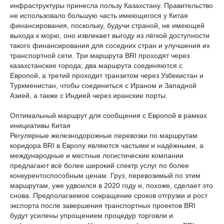
инфраструктуры принесла пользу Казахстану. Правительство
не использовало большую часть имеющегося у Китая
финансирования, поскольку, будучи страной, не имеющей
выхода к морю, оно извлекает выгоду из лёгкой доступности
такого финансирования для соседних стран и улучшения их
транспортной сети. Три маршрута BRI проходят через
казахстанские города; два маршрута соединяются с
Европой, а третий проходит транзитом через Узбекистан и
Туркменистан, чтобы соединиться с Ираном и Западной
Азией, а также с Индией через иранские порты.
Оптимальный маршрут для сообщения с Европой в рамках
инициативы Китая
Регулярные железнодорожные перевозки по маршрутам
коридора BRI в Европу являются частыми и надёжными, а
международные и местные логистические компании
предлагают всё более широкий спектр услуг по более
конкурентоспособным ценам. Груз, перевозимый по этим
маршрутам, уже удвоился в 2020 году и, похоже, сделает это
снова. Предполагаемое сокращение сроков отгрузки и рост
экспорта после завершения транспортных проектов BRI
будут усилены упрощением процедур торговли и