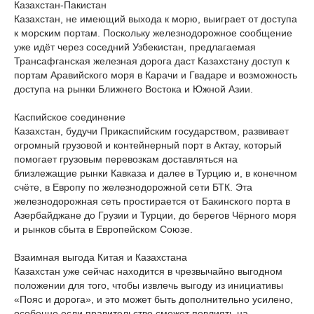
Казахстан-Пакистан
Казахстан, не имеющий выхода к морю, выиграет от доступа
к морским портам. Поскольку железнодорожное сообщение
уже идёт через соседний Узбекистан, предлагаемая
Трансафганская железная дорога даст Казахстану доступ к
портам Аравийского моря в Карачи и Гвадаре и возможность
доступа на рынки Ближнего Востока и Южной Азии.
Каспийское соединение
Казахстан, будучи Прикаспийским государством, развивает
огромный грузовой и контейнерный порт в Актау, который
помогает грузовым перевозкам доставляться на
близлежащие рынки Кавказа и далее в Турцию и, в конечном
счёте, в Европу по железнодорожной сети БТК. Эта
железнодорожная сеть простирается от Бакинского порта в
Азербайджане до Грузии и Турции, до берегов Чёрного моря
и рынков сбыта в Европейском Союзе.
Взаимная выгода Китая и Казахстана
Казахстан уже сейчас находится в чрезвычайно выгодном
положении для того, чтобы извлечь выгоду из инициативы
«Пояс и дорога», и это может быть дополнительно усилено,
особенно если правительство сможет повлиять на