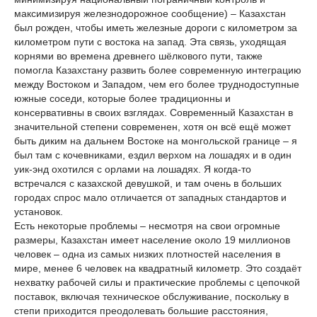
максимизируя железнодорожное сообщение) – Казахстан
был рожден, чтобы иметь железные дороги с километром за
километром пути с востока на запад. Эта связь, уходящая
корнями во времена древнего шёлкового пути, также
помогла Казахстану развить более современную интеграцию
между Востоком и Западом, чем его более труднодоступные
южные соседи, которые более традиционны и
консервативны в своих взглядах. Современный Казахстан в
значительной степени современен, хотя он всё ещё может
быть диким на дальнем Востоке на монгольской границе – я
был там с кочевниками, ездил верхом на лошадях и в один
уик-энд охотился с орлами на лошадях. Я когда-то
встречался с казахской девушкой, и там очень в больших
городах спрос мало отличается от западных стандартов и
установок.
Есть некоторые проблемы – несмотря на свои огромные
размеры, Казахстан имеет население около 19 миллионов
человек – одна из самых низких плотностей населения в
мире, менее 6 человек на квадратный километр. Это создаёт
нехватку рабочей силы и практические проблемы с цепочкой
поставок, включая техническое обслуживание, поскольку в
степи приходится преодолевать большие расстояния,