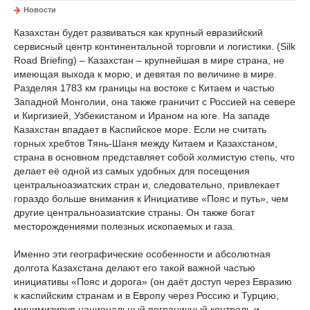
Новости
Казахстан будет развиваться как крупный евразийский
сервисный центр континентальной торговли и логистики. (Silk
Road Briefing) – Казахстан – крупнейшая в мире страна, не
имеющая выхода к морю, и девятая по величине в мире.
Разделяя 1783 км границы на востоке с Китаем и частью
Западной Монголии, она также граничит с Россией на севере
и Киргизией, Узбекистаном и Ираном на юге. На западе
Казахстан впадает в Каспийское море. Если не считать
горных хребтов Тянь-Шаня между Китаем и Казахстаном,
страна в основном представляет собой холмистую степь, что
делает её одной из самых удобных для посещения
центральноазиатских стран и, следовательно, привлекает
гораздо больше внимания к Инициативе «Пояс и путь», чем
другие центральноазиатские страны. Он также богат
месторождениями полезных ископаемых и газа.
Именно эти географические особенности и абсолютная
долгота Казахстана делают его такой важной частью
инициативы «Пояс и дорога» (он даёт доступ через Евразию
к каспийским странам и в Европу через Россию и Турцию,
минимизируя национальный пограничный контроль и