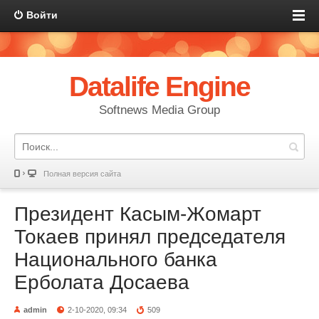
Войти
Datalife Engine
Softnews Media Group
Полная версия сайта
Президент Касым-Жомарт
Токаев принял председателя
Национального банка
Ерболата Досаева
admin
2-10-2020, 09:34
509