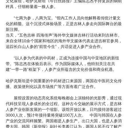
文化展馆，哈萨克斯坦《今日丝路报》主编陈志杰手持复原的铜制
秤具，仔细称量着一株人参。
“七两为参，八两为宝。”馆内工作人员向他解释着传统计量文
化的精髓。这个沉浸式体验场景，正是吉林人参走向国际舞台的最
新注脚。
当天，“五色吉林 四海传声”海外华文媒体吉林行活动来到吉林市。
来自全球10余个国家和地区的海外华文媒体代表走进吉林官参局，
追踪长白山人参的“前世今生”，共话促进人参产业合作。
“以人参为代表的中药材，正成为连接中国与中亚地区的新纽
带。”陈志杰在体验后表示。作为国际媒体人，他特别关注在共
建“一带一路”框架下，人参产业所蕴含的文化价值和商业机遇。
哈萨克斯坦是中国重要的中药材进口来源国，两国在中医药文化传
播、政策便利化以及市场推广等方面有着广泛合作。
展馆设置的动态亮化系统每晚都会上演独特的光影秀，通过现
代科技呈现人参成长的全过程。这种古今交融的展示方式，是吉林
人参产业创新发展的一个缩影。该馆开放以来，日均接待游客超过
3000人次，预计年接待量将突破100万人次。 中国与韩国在人参
产业的交流同样频繁。两国都是人参生产、出口大国，也是人参消
费大国。韩国《新华报》副社长李希江认为，两国人民不仅了解产