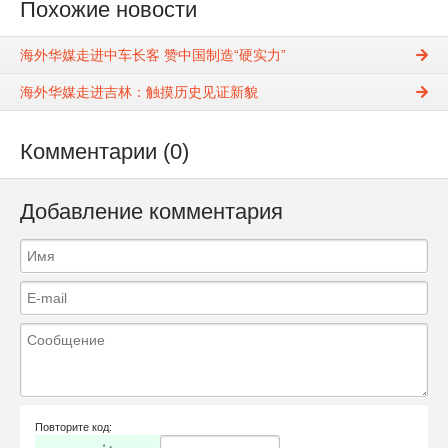
Похожие новости
海外华媒走进中车长客 赞中国制造“硬实力”
海外华媒走进吉林：触摸历史见证新貌
Комментарии (0)
Добавление комментария
Повторите код: